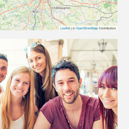
Leaflet
| ©
OpenStreetMap
Contributors