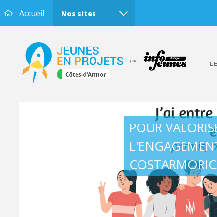
Accueil
Nos sites
L
POUR VALORIS
L'ENGAGEMEN
ne
COSTARMORIC