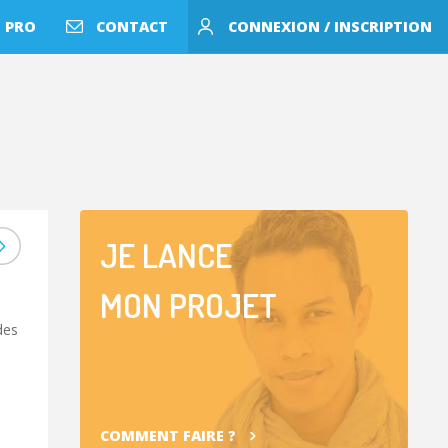
 PRO
CONTACT
CONNEXION / INSCRIPTION
JE LANCE
LA BOURSE
MON PROJET
D'ENGAGEME
des
RÉGIONALE ES
RETOUR !
COMMENT FAIRE ?