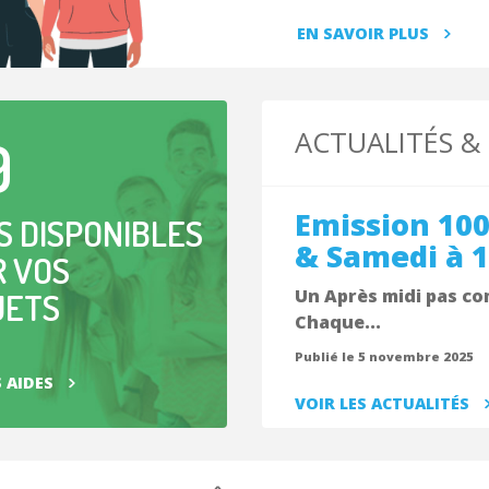
EN SAVOIR PLUS
ACTUALITÉS &
9
Emission 10
S DISPONIBLES
& Samedi à 
 VOS
Un Après midi pas co
JETS
Chaque...
Publié le 5 novembre 2025
S AIDES
VOIR LES ACTUALITÉS