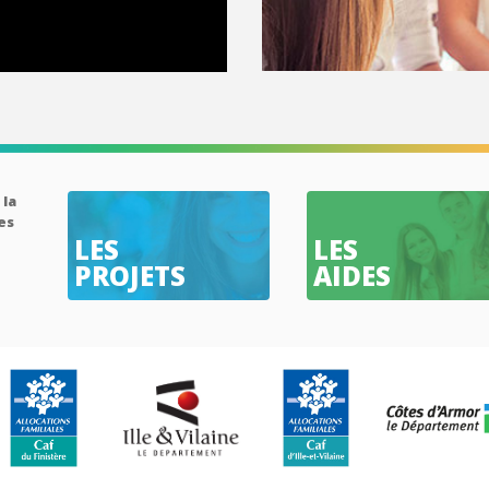
 la
es
LES
LES
n
PROJETS
AIDES