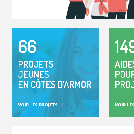
66
14
PROJETS
AIDE
JEUNES
POUR
EN CÔTES D'ARMOR
PRO
VOIR LES PROJETS
VOIR LE