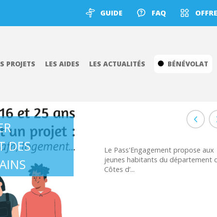
GUIDE
FAQ
OFFRE
ES PROJETS
LES AIDES
LES ACTUALITÉS
BÉNÉVOLAT
ER
T DES
Le Pass'Engagement propose aux
jeunes habitants du département 
AINS
Côtes d’...